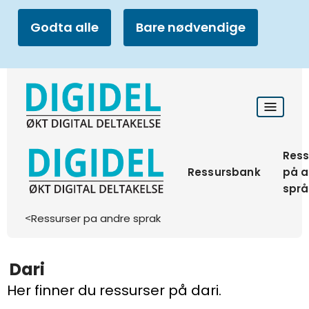
Godta alle
Bare nødvendige
Ress
Ressursbank
på a
språ
Ressurser pa andre sprak
>
Dari
Her finner du ressurser på dari.